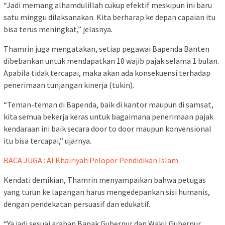
“Jadi memang alhamdulillah cukup efektif meskipun ini baru
satu minggu dilaksanakan. Kita berharap ke depan capaian itu
bisa terus meningkat,” jelasnya.
Thamrin juga mengatakan, setiap pegawai Bapenda Banten
dibebankan untuk mendapatkan 10 wajib pajak selama 1 bulan.
Apabila tidak tercapai, maka akan ada konsekuensi terhadap
penerimaan tunjangan kinerja (tukin).
“Teman-teman di Bapenda, baik di kantor maupun di samsat,
kita semua bekerja keras untuk bagaimana penerimaan pajak
kendaraan ini baik secara door to door maupun konvensional
itu bisa tercapai,” ujarnya.
BACA JUGA : Al Khairiyah Pelopor Pendidikan Islam
Kendati demikian, Thamrin menyampaikan bahwa petugas
yang turun ke lapangan harus mengedepankan sisi humanis,
dengan pendekatan persuasif dan edukatif.
“Ya jadi sesuai arahan Bapak Gubernur dan Wakil Gubernur