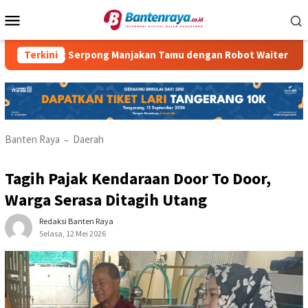
Loncat
Menu
ke
Mobile
konten
 Serpong Manjakan Tamu dengan Robot Waiter
Terkini
RM Parahi
Banten Raya
Daerah
–
Tagih Pajak Kendaraan Door To Door,
Warga Serasa Ditagih Utang
Redaksi Banten Raya
Selasa, 12 Mei 2026