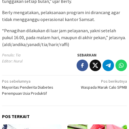
tunggakan setiap bulan,” ujar Berly.
Berly mengatakan, pelaksanaan program ini dirancang agar
tidak mengganggu operasional kantor Samsat.
“Penagihan dilakukan di luar jam pelayanan, yakni setelah
pukul 16.00, pada malam hari, maupun di akhir pekan,” jelasnya.
(aldi/andika/yanadi/tia/harir/raffi)
Penulis: Tia
SEBARKAN
Editor: Nurul
Navigasi
Pos sebelumnya
Pos berikutnya
Mayoritas Penderita Diabetes
Waspada Marak Calo SPMB
pos
Perempuan Usia Produktif
POS TERKAIT