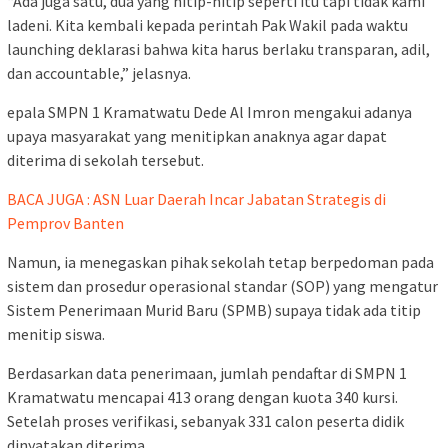
“Ada juga satu, dua yang nitip-nitip seperti itu tapi tidak kami
ladeni. Kita kembali kepada perintah Pak Wakil pada waktu
launching deklarasi bahwa kita harus berlaku transparan, adil,
dan accountable,” jelasnya.
epala SMPN 1 Kramatwatu Dede Al Imron mengakui adanya
upaya masyarakat yang menitipkan anaknya agar dapat
diterima di sekolah tersebut.
BACA JUGA : ASN Luar Daerah Incar Jabatan Strategis di
Pemprov Banten
Namun, ia menegaskan pihak sekolah tetap berpedoman pada
sistem dan prosedur operasional standar (SOP) yang mengatur
Sistem Penerimaan Murid Baru (SPMB) supaya tidak ada titip
menitip siswa.
Berdasarkan data penerimaan, jumlah pendaftar di SMPN 1
Kramatwatu mencapai 413 orang dengan kuota 340 kursi.
Setelah proses verifikasi, sebanyak 331 calon peserta didik
dinyatakan diterima.