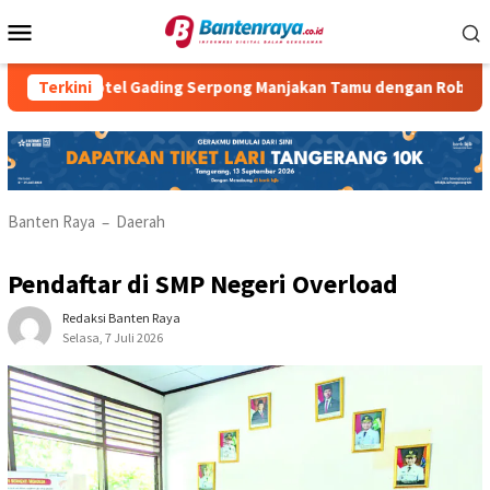
Loncat
Menu
ke
Mobile
konten
a Hotel Gading Serpong Manjakan Tamu dengan Robot Waiter
Terkini
Banten Raya
Daerah
–
Pendaftar di SMP Negeri Overload
Redaksi Banten Raya
Selasa, 7 Juli 2026