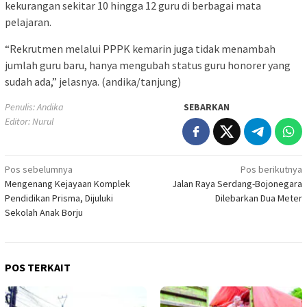
kekurangan sekitar 10 hingga 12 guru di berbagai mata
pelajaran.
“Rekrutmen melalui PPPK kemarin juga tidak menambah
jumlah guru baru, hanya mengubah status guru honorer yang
sudah ada,” jelasnya. (andika/tanjung)
Penulis: Andika
SEBARKAN
Editor: Nurul
Navigasi
Pos sebelumnya
Pos berikutnya
Mengenang Kejayaan Komplek
Jalan Raya Serdang-Bojonegara
pos
Pendidikan Prisma, Dijuluki
Dilebarkan Dua Meter
Sekolah Anak Borju
POS TERKAIT