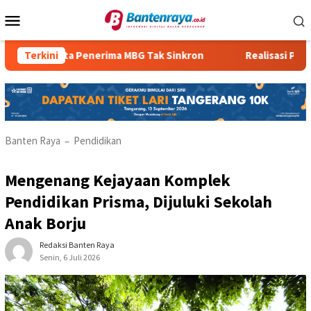
Loncat
Menu
ke
Mobile
konten
Data Penerima MBG Tak Sinkron
Terkini
Realisasi PBBP2 Ren
Banten Raya
Pendidikan
–
Mengenang Kejayaan Komplek
Pendidikan Prisma, Dijuluki Sekolah
Anak Borju
Redaksi Banten Raya
Senin, 6 Juli 2026