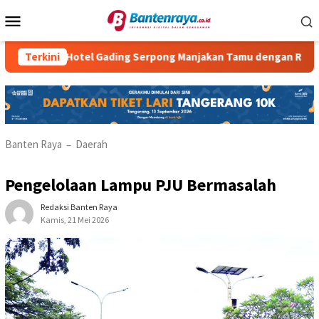
Loncat
Menu
ke
Mobile
konten
tria Hotel Gading Serpong Manjakan Tamu dengan Robot Waiter
Terkini
Banten Raya
Daerah
–
Pengelolaan Lampu PJU Bermasalah
Redaksi Banten Raya
Kamis, 21 Mei 2026