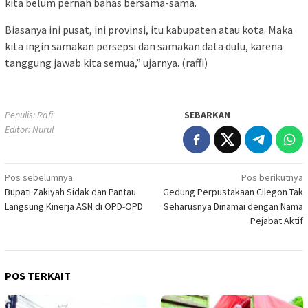
kita belum pernah bahas bersama-sama.
Biasanya ini pusat, ini provinsi, itu kabupaten atau kota. Maka
kita ingin samakan persepsi dan samakan data dulu, karena
tanggung jawab kita semua,” ujarnya. (raffi)
Penulis: Rafi
SEBARKAN
Editor: Nurul
Navigasi
Pos sebelumnya
Pos berikutnya
Bupati Zakiyah Sidak dan Pantau
Gedung Perpustakaan Cilegon Tak
pos
Langsung Kinerja ASN di OPD-OPD
Seharusnya Dinamai dengan Nama
Pejabat Aktif
POS TERKAIT