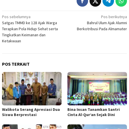
Navigasi
Pos sebelumnya
Pos berikutnya
Satgas TMMD ke 128 Ajak Warga
Bahrul Ulum Ajak Alumni
pos
Terapkan Pola Hidup Sehat serta
Berkotribusi Pada Almamater
Tingkatkan Keimanan dan
Ketakwaan
POS TERKAIT
Walikota Serang Apresiasi Dua
Bina Insan Tanamkan Santri
Siswa Berprestasi
Cinta Al-Qur’an Sejak Dini