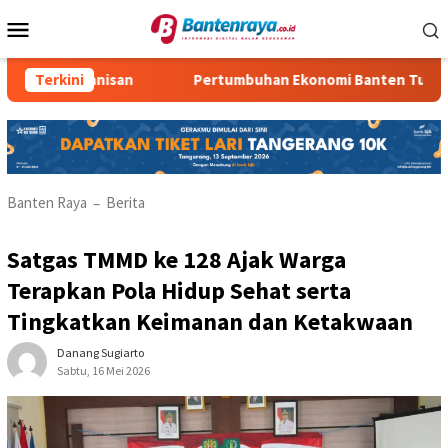
Loncat
Menu
ke
Mobile
konten
10 Kemanisan
Terkini
Pertumbuhan Ekonomi Banten Turun
Banten Raya
Berita
–
Satgas TMMD ke 128 Ajak Warga
Terapkan Pola Hidup Sehat serta
Tingkatkan Keimanan dan Ketakwaan
Danang Sugiarto
Sabtu, 16 Mei 2026