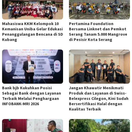
Mahasiswa KKM Kelompok 10
Pertamina Foundation
Kemanisan Uniba Gelar Edukasi
Bersama Linknet dan Pemkot
Penanggulangan Bencana di SD
Serang Tanam 5.000 Mangrove
Kubang
di Pesisir Kota Serang
Bank bjb Kukuhkan Posisi
Jangan Khawatir Menikmati
Sebagai Bank dengan Layanan
Produk dan Layanan di Swiss-
Terbaik Melalui Penghargaan
Belexpress Cilegon, Kini Sudah
INFOBANK-MRI 2026
Bersertifikasi Halal dengan
Kualitas Terbaik