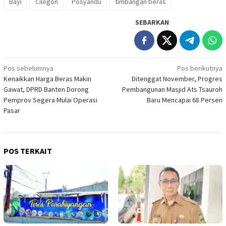
Bayi
Cilegon
Posyandu
timbangan beras
SEBARKAN
Navigasi
Pos sebelumnya
Pos berikutnya
Kenaikkan Harga Beras Makin
Ditenggat November, Progres
pos
Gawat, DPRD Banten Dorong
Pembangunan Masjid Ats Tsauroh
Pemprov Segera Mulai Operasi
Baru Mencapai 68 Persen
Pasar
POS TERKAIT