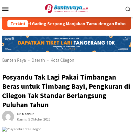
Loncat
Menu
ke
Mobile
konten
tel Gading Serpong Manjakan Tamu dengan Robot Waiter
Terkini
Banten Raya
Daerah
Kota Cilegon
–
–
Posyandu Tak Lagi Pakai Timbangan
Beras untuk Timbang Bayi, Pengkuran di
Cilegon Tak Standar Berlangsung
Puluhan Tahun
Uri Mashuri
Kamis, 5 Oktober 2023