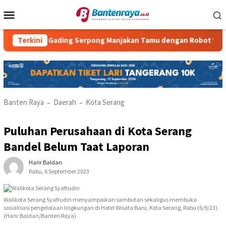
Loncat
Menu
ke
Mobile
konten
l Gading Serpong Manjakan Tamu dengan Robot Waiter
Terkini
R
Banten Raya
Daerah
Kota Serang
–
–
Puluhan Perusahaan di Kota Serang
Bandel Belum Taat Laporan
Harir Baldan
Rabu, 6 September 2023
Walikota Serang Syafrudin menyampaikan sambutan sekaligus membuka
sosialisasi pengelolaan lingkungan di Hotel Wisata Baru, Kota Serang, Rabu (6/9/23).
(Harir Baldan/Banten Raya)