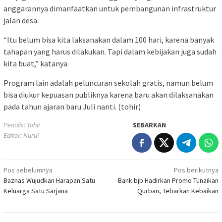
anggarannya dimanfaatkan untuk pembangunan infrastruktur
jalan desa.
“Itu belum bisa kita laksanakan dalam 100 hari, karena banyak
tahapan yang harus dilakukan. Tapi dalam kebijakan juga sudah
kita buat,” katanya.
Program lain adalah peluncuran sekolah gratis, namun belum
bisa diukur kepuasan publiknya karena baru akan dilaksanakan
pada tahun ajaran baru Juli nanti. (tohir)
Penulis: Tohir
SEBARKAN
Editor: Nurul
Navigasi
Pos sebelumnya
Pos berikutnya
Baznas Wujudkan Harapan Satu
Bank bjb Hadirkan Promo Tunaikan
pos
Keluarga Satu Sarjana
Qurban, Tebarkan Kebaikan