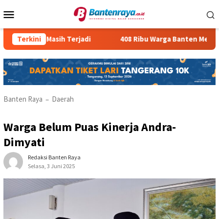
Loncat
Menu
ke
Mobile
konten
I Ilegal Masih Terjadi
Terkini
408 Ribu Warga Banten Menganggu
Banten Raya
Daerah
–
Warga Belum Puas Kinerja Andra-
Dimyati
Redaksi Banten Raya
Selasa, 3 Juni 2025