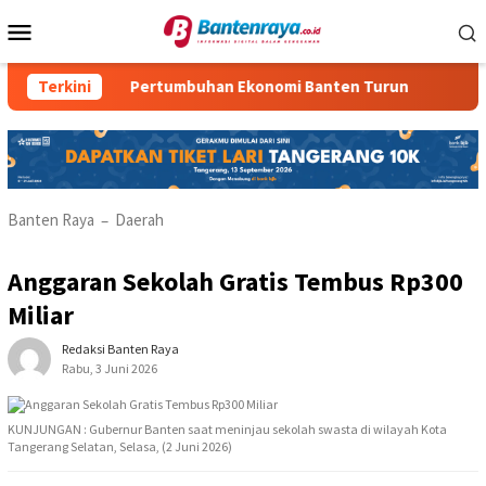
Loncat
Menu
ke
Mobile
konten
san
Terkini
Pertumbuhan Ekonomi Banten Turun
Kasus P
Banten Raya
Daerah
–
Anggaran Sekolah Gratis Tembus Rp300
Miliar
Redaksi Banten Raya
Rabu, 3 Juni 2026
KUNJUNGAN : Gubernur Banten saat meninjau sekolah swasta di wilayah Kota
Tangerang Selatan, Selasa, (2 Juni 2026)