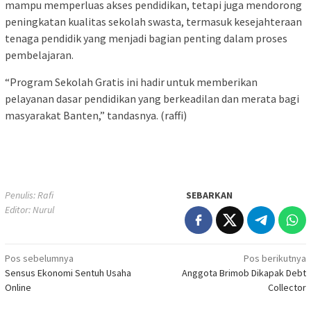
mampu memperluas akses pendidikan, tetapi juga mendorong
peningkatan kualitas sekolah swasta, termasuk kesejahteraan
tenaga pendidik yang menjadi bagian penting dalam proses
pembelajaran.
“Program Sekolah Gratis ini hadir untuk memberikan
pelayanan dasar pendidikan yang berkeadilan dan merata bagi
masyarakat Banten,” tandasnya. (raffi)
Penulis: Rafi
SEBARKAN
Editor: Nurul
Navigasi
Pos sebelumnya
Pos berikutnya
Sensus Ekonomi Sentuh Usaha
Anggota Brimob Dikapak Debt
pos
Online
Collector