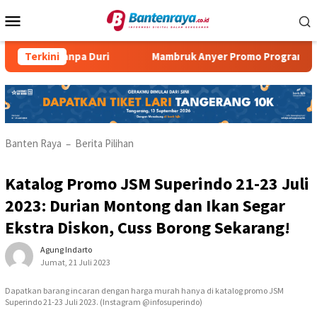
Loncat
Menu
ke
Mobile
konten
 Tanpa Duri
Terkini
Mambruk Anyer Promo Program Super Dad
Banten Raya
Berita Pilihan
–
Katalog Promo JSM Superindo 21-23 Juli
2023: Durian Montong dan Ikan Segar
Ekstra Diskon, Cuss Borong Sekarang!
Agung Indarto
Jumat, 21 Juli 2023
Dapatkan barang incaran dengan harga murah hanya di katalog promo JSM
Superindo 21-23 Juli 2023. (Instagram @infosuperindo)