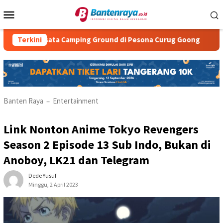
Loncat
Menu
ke
Mobile
konten
n Wisata Camping Ground di Pesona Curug Goong
Terkini
Natasha
Banten Raya
Entertainment
–
Link Nonton Anime Tokyo Revengers
Season 2 Episode 13 Sub Indo, Bukan di
Anoboy, LK21 dan Telegram
Dede Yusuf
Minggu, 2 April 2023