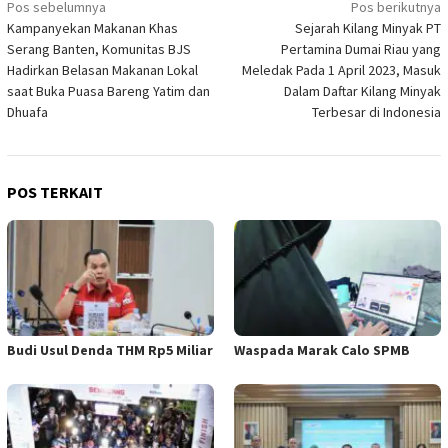
Navigasi
Pos sebelumnya
Pos berikutnya
Kampanyekan Makanan Khas
Sejarah Kilang Minyak PT
pos
Serang Banten, Komunitas BJS
Pertamina Dumai Riau yang
Hadirkan Belasan Makanan Lokal
Meledak Pada 1 April 2023, Masuk
saat Buka Puasa Bareng Yatim dan
Dalam Daftar Kilang Minyak
Dhuafa
Terbesar di Indonesia
POS TERKAIT
Budi Usul Denda THM Rp5 Miliar
Waspada Marak Calo SPMB