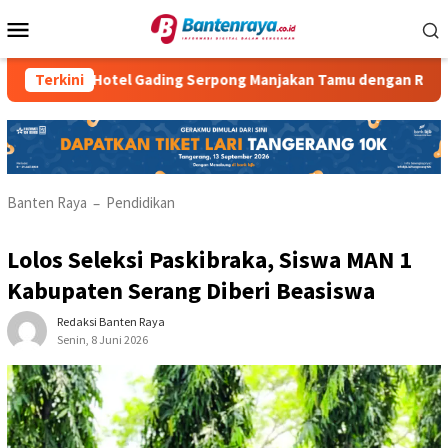
Loncat
Menu
ke
Mobile
konten
tria Hotel Gading Serpong Manjakan Tamu dengan Robot Waiter
Terkini
Banten Raya
Pendidikan
–
Lolos Seleksi Paskibraka, Siswa MAN 1
Kabupaten Serang Diberi Beasiswa
Redaksi Banten Raya
Senin, 8 Juni 2026