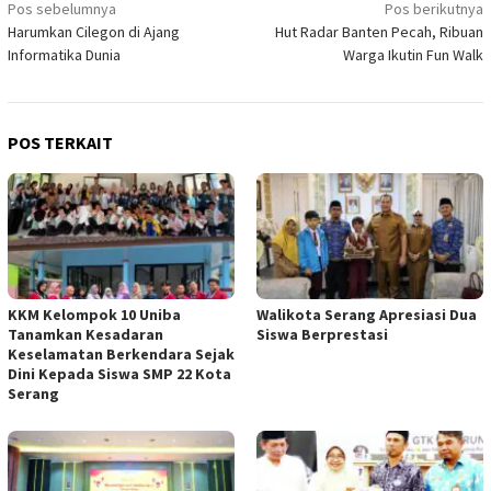
Navigasi
Pos sebelumnya
Pos berikutnya
Harumkan Cilegon di Ajang
Hut Radar Banten Pecah, Ribuan
pos
Informatika Dunia
Warga Ikutin Fun Walk
POS TERKAIT
KKM Kelompok 10 Uniba
Walikota Serang Apresiasi Dua
Tanamkan Kesadaran
Siswa Berprestasi
Keselamatan Berkendara Sejak
Dini Kepada Siswa SMP 22 Kota
Serang