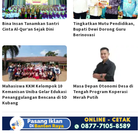
Bina Insan Tanamkan Santri
Tingkatkan Mutu Pendidikan,
Cinta Al-Qur’an Sejak Dini
Bupati Dewi Dorong Guru
Berinovasi
Mahasiswa KKM Kelompok 10
Masa Depan Otonomi Desa di
Kemanisan Uniba Gelar Edukasi
Tengah Program Koperasi
Penanggulangan Bencana di SD
Merah Putih
Kubang