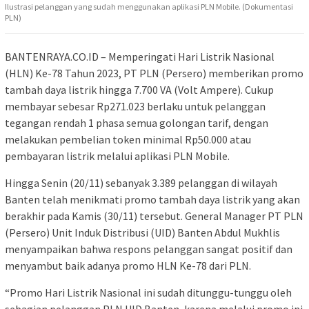
Ilustrasi pelanggan yang sudah menggunakan aplikasi PLN Mobile. (Dokumentasi
PLN)
BANTENRAYA.CO.ID – Memperingati Hari Listrik Nasional
(HLN) Ke-78 Tahun 2023, PT PLN (Persero) memberikan promo
tambah daya listrik hingga 7.700 VA (Volt Ampere). Cukup
membayar sebesar Rp271.023 berlaku untuk pelanggan
tegangan rendah 1 phasa semua golongan tarif, dengan
melakukan pembelian token minimal Rp50.000 atau
pembayaran listrik melalui aplikasi PLN Mobile.
Hingga Senin (20/11) sebanyak 3.389 pelanggan di wilayah
Banten telah menikmati promo tambah daya listrik yang akan
berakhir pada Kamis (30/11) tersebut. General Manager PT PLN
(Persero) Unit Induk Distribusi (UID) Banten Abdul Mukhlis
menyampaikan bahwa respons pelanggan sangat positif dan
menyambut baik adanya promo HLN Ke-78 dari PLN.
“Promo Hari Listrik Nasional ini sudah ditunggu-tunggu oleh
sebagian pelanggan PLN UID Banten, karena melalui promo ini