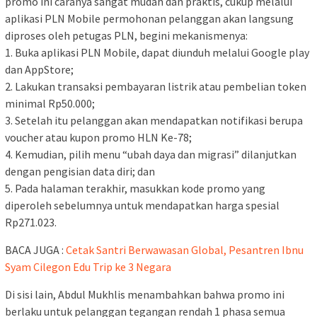
promo ini caranya sangat mudah dan praktis, cukup melalui
aplikasi PLN Mobile permohonan pelanggan akan langsung
diproses oleh petugas PLN, begini mekanismenya:
1. Buka aplikasi PLN Mobile, dapat diunduh melalui Google play
dan AppStore;
2. Lakukan transaksi pembayaran listrik atau pembelian token
minimal Rp50.000;
3. Setelah itu pelanggan akan mendapatkan notifikasi berupa
voucher atau kupon promo HLN Ke-78;
4. Kemudian, pilih menu “ubah daya dan migrasi” dilanjutkan
dengan pengisian data diri; dan
5. Pada halaman terakhir, masukkan kode promo yang
diperoleh sebelumnya untuk mendapatkan harga spesial
Rp271.023.
BACA JUGA :
Cetak Santri Berwawasan Global, Pesantren Ibnu
Syam Cilegon Edu Trip ke 3 Negara
Di sisi lain, Abdul Mukhlis menambahkan bahwa promo ini
berlaku untuk pelanggan tegangan rendah 1 phasa semua