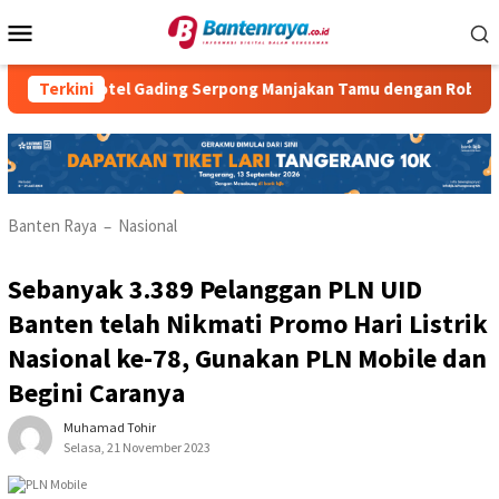
Loncat
Menu
ke
Mobile
konten
Hotel Gading Serpong Manjakan Tamu dengan Robot Waiter
Terkini
Banten Raya
Nasional
–
Sebanyak 3.389 Pelanggan PLN UID
Banten telah Nikmati Promo Hari Listrik
Nasional ke-78, Gunakan PLN Mobile dan
Begini Caranya
Muhamad Tohir
Selasa, 21 November 2023