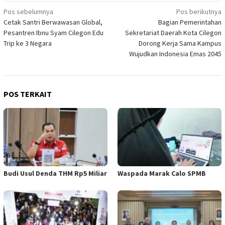
Navigasi
Pos sebelumnya
Pos berikutnya
Cetak Santri Berwawasan Global,
Bagian Pemerintahan
pos
Pesantren Ibnu Syam Cilegon Edu
Sekretariat Daerah Kota Cilegon
Trip ke 3 Negara
Dorong Kerja Sama Kampus
Wujudkan Indonesia Emas 2045
POS TERKAIT
Budi Usul Denda THM Rp5 Miliar
Waspada Marak Calo SPMB