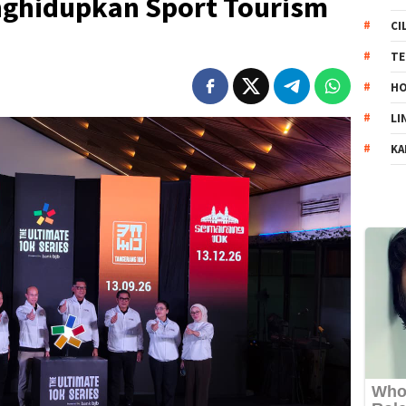
ghidupkan Sport Tourism
CI
TE
HO
LI
KA