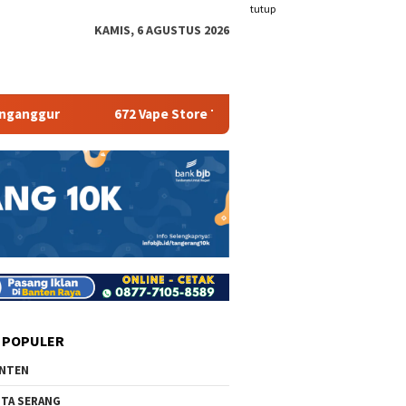
tutup
KAMIS, 6 AGUSTUS 2026
672 Vape Store Terancam Tutup
Pemkab Serang B
 POPULER
NTEN
TA SERANG