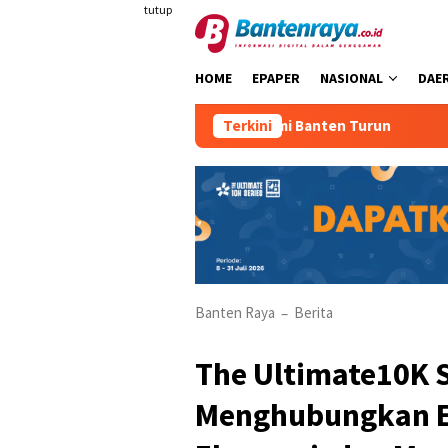
Loncat
tutup
ke
konten
HOME
EPAPER
NASIONAL
DAE
Pertumbuhan Ekonomi Banten Turun
Terkini
Kasus PMI 
Banten Raya
Berita
–
The Ultimate10K S
Menghubungkan E