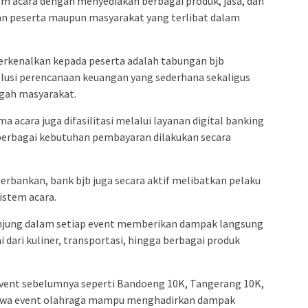
tem acara dengan menyediakan berbagai produk, jasa, dan
 peserta maupun masyarakat yang terlibat dalam
perkenalkan kepada peserta adalah tabungan bjb
lusi perencanaan keuangan yang sederhana sekaligus
gah masyarakat.
a acara juga difasilitasi melalui layanan digital banking
berbagai kebutuhan pembayaran dilakukan secara
rbankan, bank bjb juga secara aktif melibatkan pelaku
istem acara.
unjung dalam setiap event memberikan dampak langsung
 dari kuliner, transportasi, hingga berbagai produk
vent sebelumnya seperti Bandoeng 10K, Tangerang 10K,
hwa event olahraga mampu menghadirkan dampak