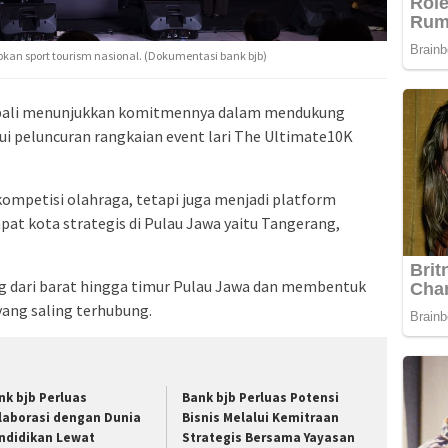
pkan sport tourism nasional. (Dokumentasi bank bjb)
bali menunjukkan komitmennya dalam mendukung
 peluncuran rangkaian event lari The Ultimate10K
kompetisi olahraga, tetapi juga menjadi platform
t kota strategis di Pulau Jawa yaitu Tangerang,
dari barat hingga timur Pulau Jawa dan membentuk
ang saling terhubung.
nk bjb Perluas
Bank bjb Perluas Potensi
laborasi dengan Dunia
Bisnis Melalui Kemitraan
ndidikan Lewat
Strategis Bersama Yayasan