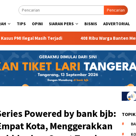
Pencarian
RAH
TIPS
OPINI
SIARAN PERS
BISNIS
ADVERTORIAL
Ilegal Masih Terjadi
408 Ribu Warga Banten Menganggur
eries Powered by bank bjb:
TOPIK
mpat Kota, Menggerakkan
BA
KO