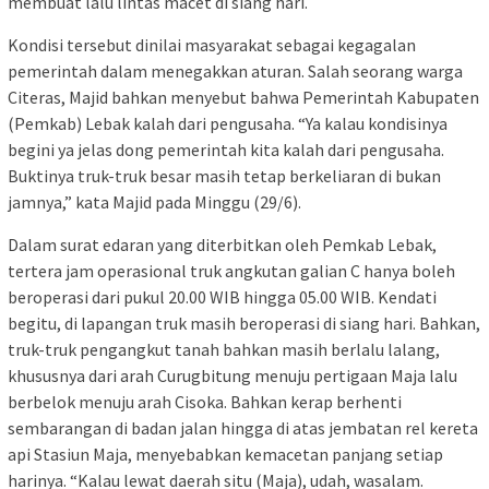
membuat lalu lintas macet di siang hari.
Kondisi tersebut dinilai masyarakat sebagai kegagalan
pemerintah dalam menegakkan aturan. Salah seorang warga
Citeras, Majid bahkan menyebut bahwa Pemerintah Kabupaten
(Pemkab) Lebak kalah dari pengusaha. “Ya kalau kondisinya
begini ya jelas dong pemerintah kita kalah dari pengusaha.
Buktinya truk-truk besar masih tetap berkeliaran di bukan
jamnya,” kata Majid pada Minggu (29/6).
Dalam surat edaran yang diterbitkan oleh Pemkab Lebak,
tertera jam operasional truk angkutan galian C hanya boleh
beroperasi dari pukul 20.00 WIB hingga 05.00 WIB. Kendati
begitu, di lapangan truk masih beroperasi di siang hari. Bahkan,
truk-truk pengangkut tanah bahkan masih berlalu lalang,
khususnya dari arah Curugbitung menuju pertigaan Maja lalu
berbelok menuju arah Cisoka. Bahkan kerap berhenti
sembarangan di badan jalan hingga di atas jembatan rel kereta
api Stasiun Maja, menyebabkan kemacetan panjang setiap
harinya. “Kalau lewat daerah situ (Maja), udah, wasalam.