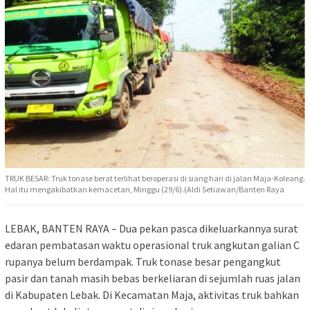
TRUK BESAR: Truk tonase berat terlihat beroperasi di siang hari di jalan Maja-Koleang.
Hal itu mengakibatkan kemacetan, Minggu (29/6).(Aldi Setiawan/Banten Raya
LEBAK, BANTEN RAYA – Dua pekan pasca dikeluarkannya surat
edaran pembatasan waktu operasional truk angkutan galian C
rupanya belum berdampak. Truk tonase besar pengangkut
pasir dan tanah masih bebas berkeliaran di sejumlah ruas jalan
di Kabupaten Lebak. Di Kecamatan Maja, aktivitas truk bahkan