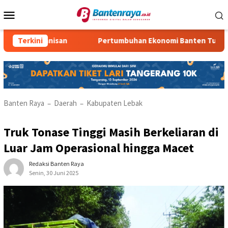
Loncat
Menu
ke
Mobile
konten
0 Kemanisan
Terkini
Pertumbuhan Ekonomi Banten Turun
Banten Raya
Daerah
Kabupaten Lebak
–
–
Truk Tonase Tinggi Masih Berkeliaran di
Luar Jam Operasional hingga Macet
Redaksi Banten Raya
Senin, 30 Juni 2025