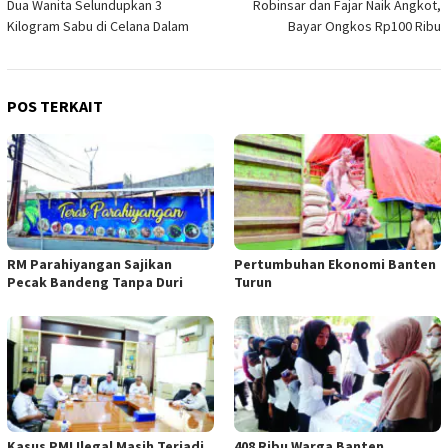
Dua Wanita Selundupkan 3
Robinsar dan Fajar Naik Angkot,
pos
Kilogram Sabu di Celana Dalam
Bayar Ongkos Rp100 Ribu
POS TERKAIT
RM Parahiyangan Sajikan
Pertumbuhan Ekonomi Banten
Pecak Bandeng Tanpa Duri
Turun
Kasus PMI Ilegal Masih Terjadi
408 Ribu Warga Banten