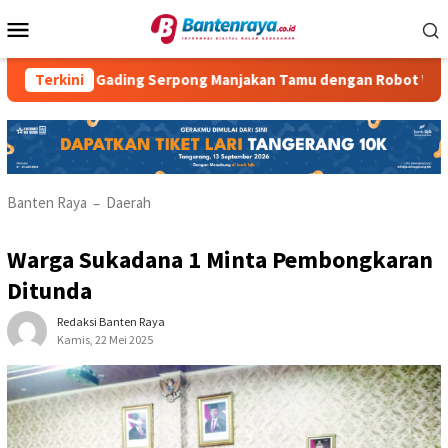
Loncat
Menu
ke
Mobile
konten
el Gading Serpong Manjakan Tamu dengan Robot Waiter
Terkini
R
Banten Raya
Daerah
–
Warga Sukadana 1 Minta Pembongkaran
Ditunda
Redaksi Banten Raya
Kamis, 22 Mei 2025