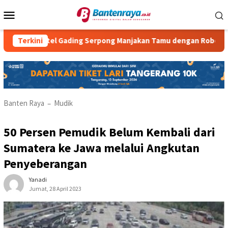
Loncat
Menu
ke
Mobile
konten
tel Gading Serpong Manjakan Tamu dengan Robot Waiter
Terkini
Banten Raya
Mudik
–
50 Persen Pemudik Belum Kembali dari
Sumatera ke Jawa melalui Angkutan
Penyeberangan
Yanadi
Jumat, 28 April 2023