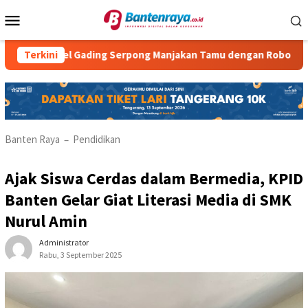
Loncat
Menu
ke
Mobile
konten
Hotel Gading Serpong Manjakan Tamu dengan Robot Waiter
Terkini
Banten Raya
Pendidikan
–
Ajak Siswa Cerdas dalam Bermedia, KPID
Banten Gelar Giat Literasi Media di SMK
Nurul Amin
Administrator
Rabu, 3 September 2025