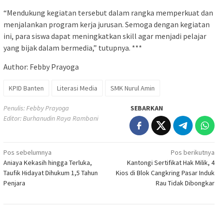
“Mendukung kegiatan tersebut dalam rangka memperkuat dan
menjalankan program kerja jurusan. Semoga dengan kegiatan
ini, para siswa dapat meningkatkan skill agar menjadi pelajar
yang bijak dalam bermedia,” tutupnya. ***
Author: Febby Prayoga
KPID Banten
Literasi Media
SMK Nurul Amin
Penulis: Febby Prayoga
SEBARKAN
Editor: Burhanudin Raya Rambani
Navigasi
Pos sebelumnya
Pos berikutnya
Aniaya Kekasih hingga Terluka,
Kantongi Sertifikat Hak Milik, 4
pos
Taufik Hidayat Dihukum 1,5 Tahun
Kios di Blok Cangkring Pasar Induk
Penjara
Rau Tidak Dibongkar