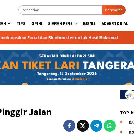
Pencarian
RAH
TIPS
OPINI
SIARAN PERS
BISNIS
ADVERTORIAL
al dan Skinbooster untuk Hasil Maksimal
Raden Maulana 
Pinggir Jalan
TOPIK
BA
KO