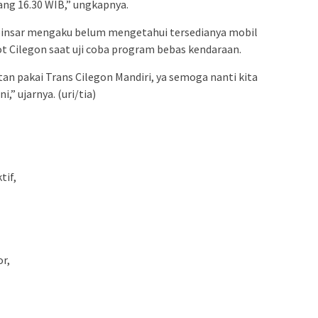
ang 16.30 WIB,” ungkapnya.
binsar mengaku belum mengetahui tersedianya mobil
 Cilegon saat uji coba program bebas kendaraan.
tan pakai Trans Cilegon Mandiri, ya semoga nanti kita
,” ujarnya. (uri/tia)
tif,
or,