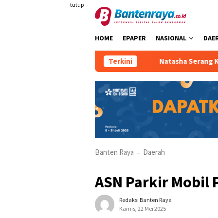
Loncat
tutup
ke
konten
HOME
EPAPER
NASIONAL
DAE
i Pesona Curug Goong
Natasha Serang Kombinasikan Faci
Terkini
Banten Raya
Daerah
–
ASN Parkir Mobil 
Redaksi Banten Raya
Kamis, 22 Mei 2025