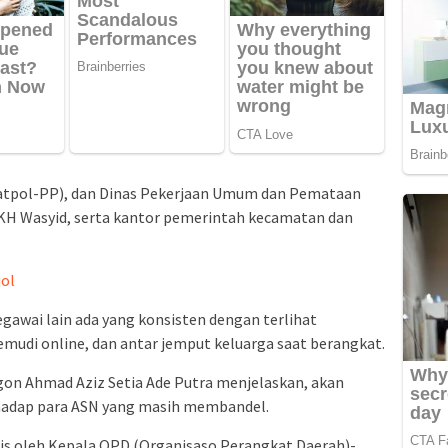
Satpol-PP), dan Dinas Pekerjaan Umum dan Pemataan
KH Wasyid, serta kantor pemerintah kecamatan dan
jol
awai lain ada yang konsisten dengan terlihat
udi online, dan antar jemput keluarga saat berangkat.
egon Ahmad Aziz Setia Ade Putra menjelaskan, akan
hadap para ASN yang masih membandel.
ulis oleh Kepala OPD (Organisaso Perangkat Daerah)-