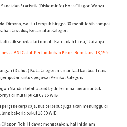
Sandi dan Statistik (Diskominfo) Kota Cilegon Wahyu
eda. Dimana, waktu tempuh hingga 30 menit lebih sampai
urahan Ciwedus, Kecamatan Cilegon.
tadi naik sepeda dari rumah. Kan sudah biasa,” katanya.
donesia, BNI Catat Pertumbuhan Bisnis Remitansi 13,15%
bungan (Dishub) Kota Cilegon memanfaatkan bus Trans
si jemputan untuk pegawai Pemkot Cilegon.
egon Mandiri telah stand by di Terminal Seruni untuk
nya di mulai pukul 07.15 WIB.
ergi bekerja saja, bus tersebut juga akan menunggu di
lang bekerja pukul 16.30 WIB.
a Cilegon Robi Hidayat mengatakan, hal ini dalam