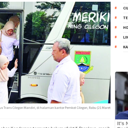
CI
TE
HO
LI
KA
s Trans Cilegon Mandiri, di halaman kantor Pemkot Cilegon, Rabu (21 Maret