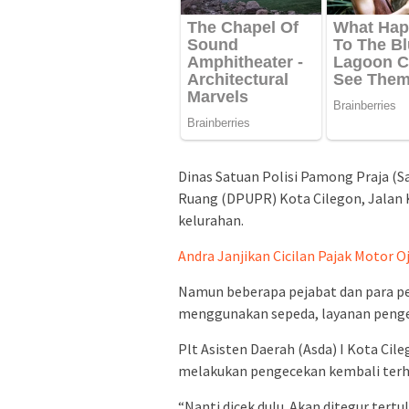
Dinas Satuan Polisi Pamong Praja (
Ruang (DPUPR) Kota Cilegon, Jalan 
kelurahan.
Andra Janjikan Cicilan Pajak Motor O
Namun beberapa pejabat dan para peg
menggunakan sepeda, layanan pengem
Plt Asisten Daerah (Asda) I Kota Cil
melakukan pengecekan kembali ter
“Nanti dicek dulu. Akan ditegur tert