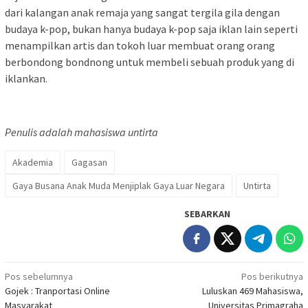
dari kalangan anak remaja yang sangat tergila gila dengan
budaya k-pop, bukan hanya budaya k-pop saja iklan lain seperti
menampilkan artis dan tokoh luar membuat orang orang
berbondong bondnong untuk membeli sebuah produk yang di
iklankan.
Penulis adalah mahasiswa untirta
Akademia
Gagasan
Gaya Busana Anak Muda Menjiplak Gaya Luar Negara
Untirta
SEBARKAN
Navigasi
Pos sebelumnya
Pos berikutnya
Gojek : Tranportasi Online
Luluskan 469 Mahasiswa,
pos
Masyarakat
Universitas Primagraha