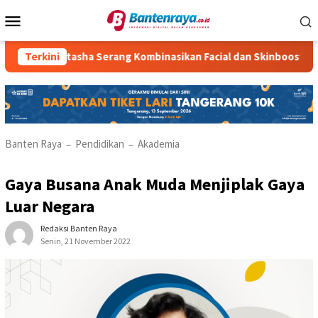
Loncat
Menu
ke
Mobile
konten
Natasha Serang Kombinasikan Facial dan Skinbooster untuk Has
Terkini
Banten Raya
Pendidikan
Akademia
–
–
Gaya Busana Anak Muda Menjiplak Gaya
Luar Negara
Redaksi Banten Raya
Senin, 21 November 2022