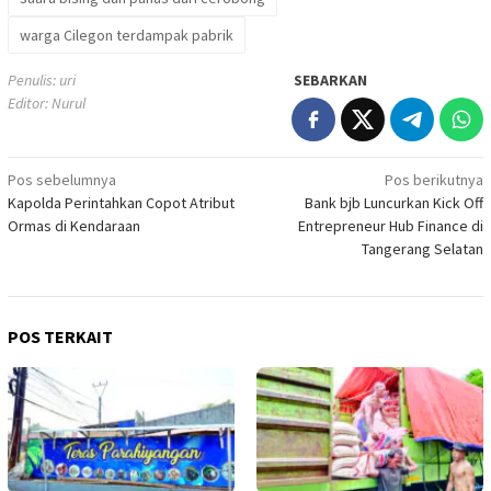
warga Cilegon terdampak pabrik
Penulis: uri
SEBARKAN
Editor: Nurul
Navigasi
Pos sebelumnya
Pos berikutnya
Kapolda Perintahkan Copot Atribut
Bank bjb Luncurkan Kick Off
pos
Ormas di Kendaraan
Entrepreneur Hub Finance di
Tangerang Selatan
POS TERKAIT