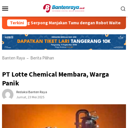
Loncat
Menu
ke
Mobile
konten
ing Serpong Manjakan Tamu dengan Robot Waiter
Terkini
RM Para
Banten Raya
Berita Pilihan
–
PT Lotte Chemical Membara, Warga
Panik
Redaksi Banten Raya
Jumat, 23 Mei 2025