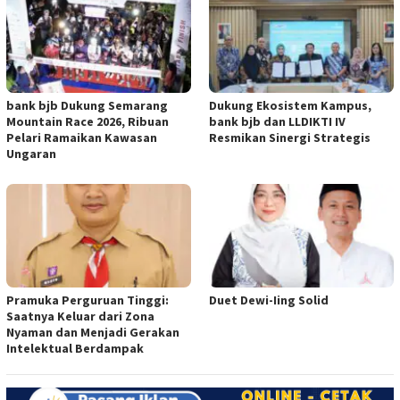
bank bjb Dukung Semarang
Dukung Ekosistem Kampus,
Mountain Race 2026, Ribuan
bank bjb dan LLDIKTI IV
Pelari Ramaikan Kawasan
Resmikan Sinergi Strategis
Ungaran
Pramuka Perguruan Tinggi:
Duet Dewi-Iing Solid
Saatnya Keluar dari Zona
Nyaman dan Menjadi Gerakan
Intelektual Berdampak