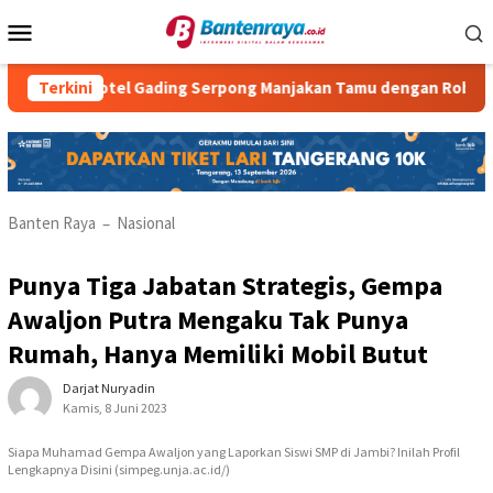
Loncat
Menu
ke
Mobile
konten
 Hotel Gading Serpong Manjakan Tamu dengan Robot Waiter
Terkini
Banten Raya
Nasional
–
Punya Tiga Jabatan Strategis, Gempa
Awaljon Putra Mengaku Tak Punya
Rumah, Hanya Memiliki Mobil Butut
Darjat Nuryadin
Kamis, 8 Juni 2023
Siapa Muhamad Gempa Awaljon yang Laporkan Siswi SMP di Jambi? Inilah Profil
Lengkapnya Disini (simpeg.unja.ac.id/)