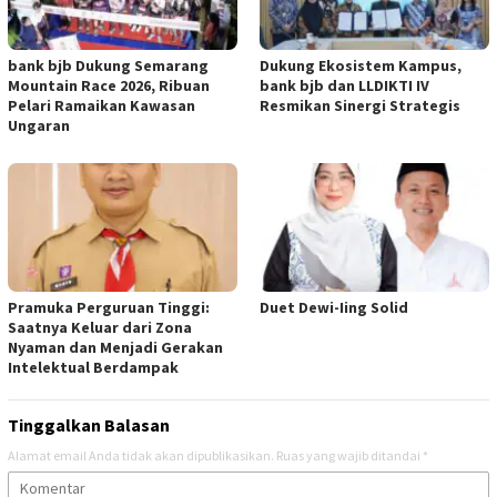
bank bjb Dukung Semarang
Dukung Ekosistem Kampus,
Mountain Race 2026, Ribuan
bank bjb dan LLDIKTI IV
Pelari Ramaikan Kawasan
Resmikan Sinergi Strategis
Ungaran
Pramuka Perguruan Tinggi:
Duet Dewi-Iing Solid
Saatnya Keluar dari Zona
Nyaman dan Menjadi Gerakan
Intelektual Berdampak
Tinggalkan Balasan
Alamat email Anda tidak akan dipublikasikan.
Ruas yang wajib ditandai
*