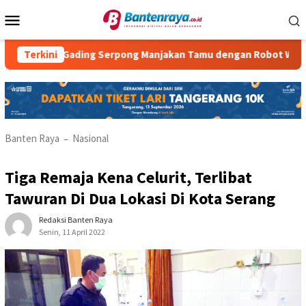
Loncat
Menu
ke
Mobile
konten
 Gading Serpong Manjakan Tamu dengan Robot Waiter
Terkini
RM 
Banten Raya
Nasional
–
Tiga Remaja Kena Celurit, Terlibat
Tawuran Di Dua Lokasi Di Kota Serang
Redaksi Banten Raya
Senin, 11 April 2022