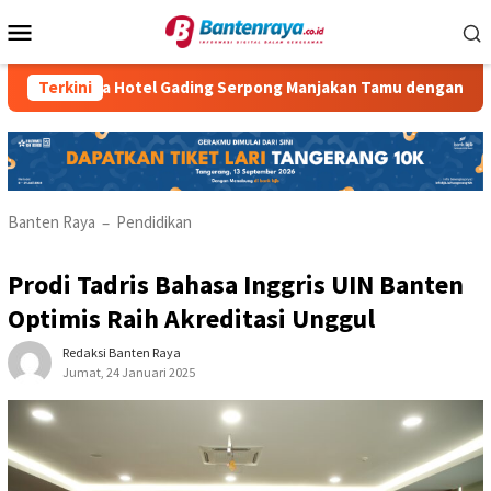
Loncat
Menu
ke
Mobile
konten
Atria Hotel Gading Serpong Manjakan Tamu dengan Robot Wait
Terkini
Banten Raya
Pendidikan
–
Prodi Tadris Bahasa Inggris UIN Banten
Optimis Raih Akreditasi Unggul
Redaksi Banten Raya
Jumat, 24 Januari 2025