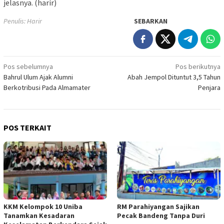
jelasnya. (harir)
Penulis: Harir
SEBARKAN
Navigasi
Pos sebelumnya
Pos berikutnya
Bahrul Ulum Ajak Alumni
Abah Jempol Dituntut 3,5 Tahun
pos
Berkotribusi Pada Almamater
Penjara
POS TERKAIT
KKM Kelompok 10 Uniba
RM Parahiyangan Sajikan
Tanamkan Kesadaran
Pecak Bandeng Tanpa Duri