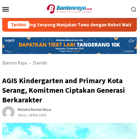
Loncat
Menu
ke
Mobile
konten
ading Serpong Manjakan Tamu dengan Robot Waiter
Terkini
RM P
Banten Raya
Daerah
–
AGIS Kindergarten and Primary Kota
Serang, Komitmen Ciptakan Generasi
Berkarakter
Redaksi Banten Raya
Senin, 18 Mei 2026