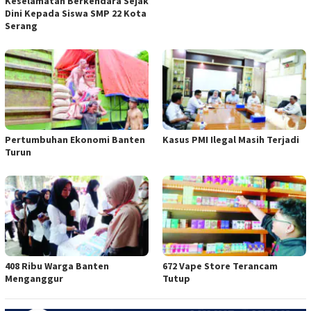
Keselamatan Berkendara Sejak
Dini Kepada Siswa SMP 22 Kota
Serang
Pertumbuhan Ekonomi Banten
Kasus PMI Ilegal Masih Terjadi
Turun
408 Ribu Warga Banten
672 Vape Store Terancam
Menganggur
Tutup